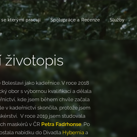
se kterými pracuji
Spolupráce a Recenze
Služby
í životopis
Boleslavi jako kadeřnice. V roce 2018
ý obor s výbornou kvalifikací a dělala
řnictví, kde jsem během chvíle začala
ale v kadeřnictví skončila, protože jsem
kérství. V roce 2019 jsem studovala
ších maskérů v ČR
Petra Fadrhonse
. Po
stala nabídku do Divadla
Hybernia
a