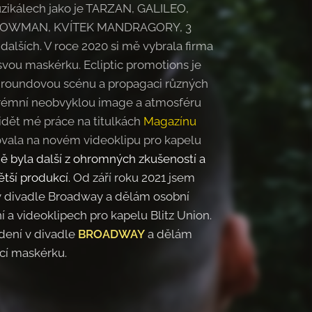
zikálech jako je TARZAN, GALILEO,
SHOWMAN, KVÍTEK MANDRAGORY, 3
alších. V roce 2020 si mě vybrala firma
vou maskérku. Ecliptic promotions je
groundovou scénu a propagaci různých
rémní neobvyklou image a atmosféru
vidět mé práce na titulkách
Magazínu
vala na novém videoklipu pro kapelu
ě byla další z ohromných zkušeností a
větší produkcí.
Od září roku 2021 jsem
v divadle Broadway a dělám osobní
 a videoklipech pro kapelu Blitz Union.
dení v divadle
BROADWAY
a dělám
cí maskérku.