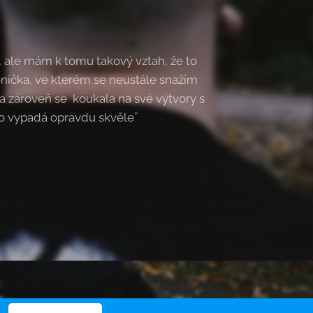
, ale mám k tomu takový vztah, že to
oníčka, ve kterém se neustále snažím
a zároveň se koukala na své výtvory s
,,To vypadá opravdu skvěle¨