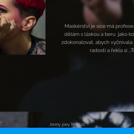
Maskérství je sice má profese
dělám s láskou a beru jako k
zdokonalovat, abych vyčnívala 
radostí a řekla si 
Jenny joey MArtist
Vytvořeno službou
Webnode