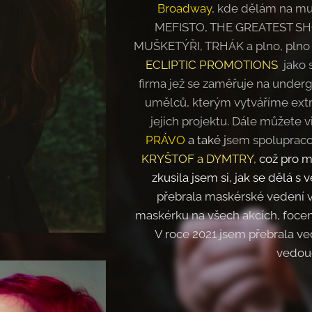
Broadway
, kde dělám na mu
MEFISTO, THE GREATEST 
MUŠKETÝŘI, TRHÁK a plno, plno d
ECLIPTIC PROMOTIONS
jako s
firma jež se zaměřuje na under
umělců, kterým vytváříme ext
jejich projektu. Dále můžete 
PRÁVO
a také j
sem spolupraco
KRYŠTOF a DYMTRY,
což pro m
zkusila jsem si, jak se dělá s 
přebrala maskérské vedení 
maskérku na všech akcích, focení
V roce 2021 jsem přebrala ve
vedou