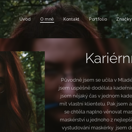
Úvod
O mně
Kontakt
Portfolio
Značky 
Kariérn
Původně jsem se učila v Mladé 
jsem úspěšně dodělala kadeřnick
jsem nějaký čas v jednom kade
mít vlastní klientelu. Pak jsem 
se chtěla naplno věnovat mas
maskérství u jednoho z nejlep
vystudování maskérky jsem do